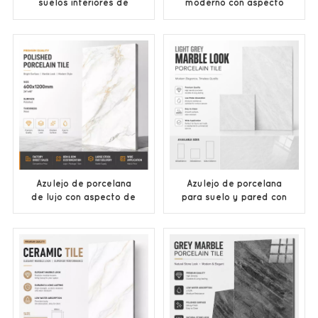
suelos interiores de
moderno con aspecto
superficie pulida color
de mármol gris,
crema beige, fabricada
suministrado por
en China.
fábrica al por mayor.
Azulejo de porcelana
Azulejo de porcelana
de lujo con aspecto de
para suelo y pared con
mármol blanco
aspecto de mármol
fabricado en China
pulido gris claro,
(OEM/ODM).
fabricante chino