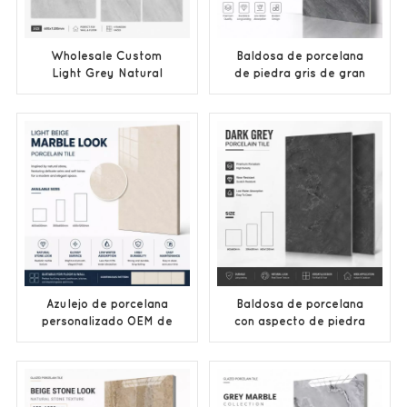
Wholesale Custom
Baldosa de porcelana
Light Grey Natural
de piedra gris de gran
Stone Look Porcelain
tamaño, personalizada
Tile
directamente de
fábrica.
Azulejo de porcelana
Baldosa de porcelana
personalizado OEM de
con aspecto de piedra
gran formato con
natural gris oscuro,
acabado de mármol
diseño personalizado
beige a precio de
fabricado en fábrica.
fábrica