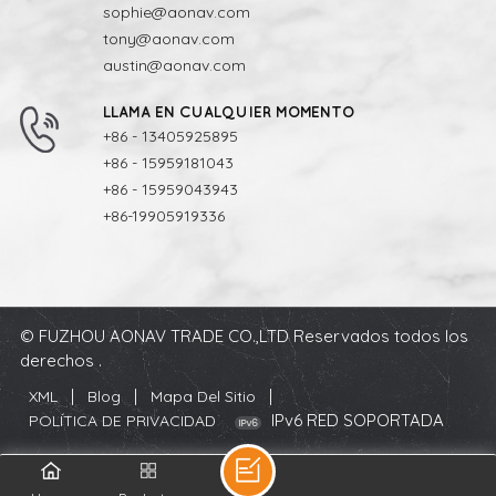
sophie@aonav.com
tony@aonav.com
austin@aonav.com
LLAMA EN CUALQUIER MOMENTO
+86 - 13405925895
+86 - 15959181043
+86 - 15959043943
+86-19905919336
© FUZHOU AONAV TRADE CO.,LTD Reservados todos los
derechos .
|
|
|
XML
Blog
Mapa Del Sitio
IPv6 RED SOPORTADA
POLÍTICA DE PRIVACIDAD