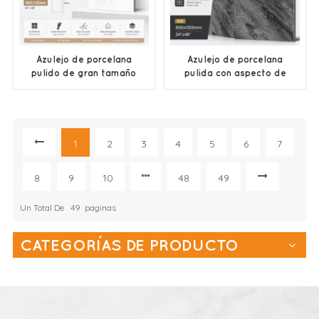
Azulejo de porcelana
Azulejo de porcelana
pulido de gran tamaño
pulida con aspecto de
con aspecto de
mármol gris moderno a
mármol, fabricado por
precio mayorista
OEM/ODM.
económico
1
2
3
4
5
6
7
8
9
10
48
49
Un Total De
49
Paginas
CATEGORÍAS DE PRODUCTO