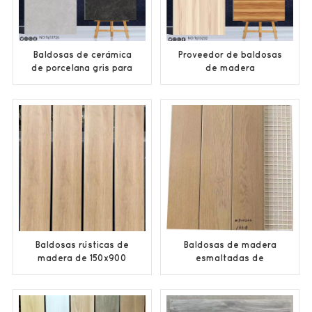
Baldosas de cerámica
Proveedor de baldosas
de porcelana gris para
de madera
baño y cocina, venta al
personalizadas de 600
por mayor, diseño mate
* 1200 mm 600 * 600
mm de China
Baldosas rústicas de
Baldosas de madera
madera de 150x900
esmaltadas de
mm
cerámica al por mayor
fáciles de limpiar