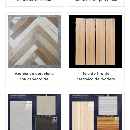
aspecto de madera a
con efecto madera en
precio de fábrica
tonos madera natural.
Azulejo de porcelana
Teja de tira de
con aspecto de
cerámica de madera
madera y tecnología
de 200x1200 mm
de tallado 3D de 600 x
200x1000 mm
600 mm