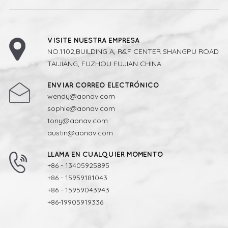
VISITE NUESTRA EMPRESA
NO.1102,BUILDING A, R&F CENTER SHANGPU ROAD
TAIJIANG, FUZHOU FUJIAN CHINA.
ENVIAR CORREO ELECTRÓNICO
wendy@aonav.com
sophie@aonav.com
tony@aonav.com
austin@aonav.com
LLAMA EN CUALQUIER MOMENTO
+86 - 13405925895
+86 - 15959181043
+86 - 15959043943
+86-19905919336