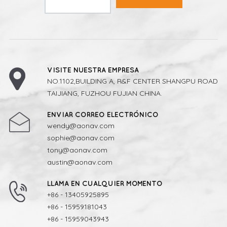
VISITE NUESTRA EMPRESA
NO.1102,BUILDING A, R&F CENTER SHANGPU ROAD
TAIJIANG, FUZHOU FUJIAN CHINA.
ENVIAR CORREO ELECTRÓNICO
wendy@aonav.com
sophie@aonav.com
tony@aonav.com
austin@aonav.com
LLAMA EN CUALQUIER MOMENTO
+86 - 13405925895
+86 - 15959181043
+86 - 15959043943