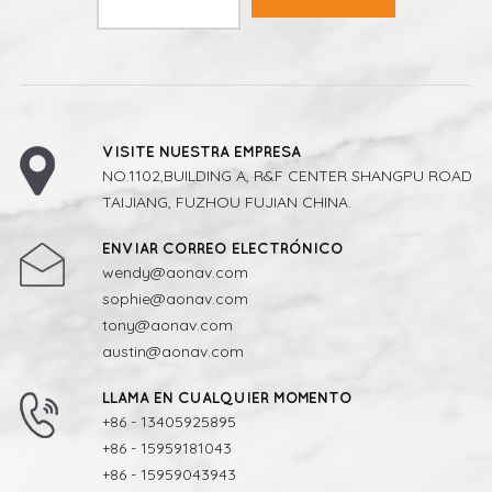
VISITE NUESTRA EMPRESA
NO.1102,BUILDING A, R&F CENTER SHANGPU ROAD
TAIJIANG, FUZHOU FUJIAN CHINA.
ENVIAR CORREO ELECTRÓNICO
wendy@aonav.com
sophie@aonav.com
tony@aonav.com
austin@aonav.com
LLAMA EN CUALQUIER MOMENTO
+86 - 13405925895
+86 - 15959181043
+86 - 15959043943