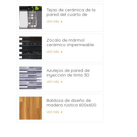
Tejas de cerámica de la
pared del cuarto de
baño de la impresión del
VER MÁS
chorro de tinta de
300X600 milímetro
Digitaces modificadas
para requisitos
Zócalo de mármol
particulares
cerámico impermeable
450x80
VER MÁS
Azulejos de pared de
inyección de tinta 3D
para azulejos de pared
VER MÁS
interior al por mayor
Baldosa de diseño de
madera rústica 600x600
Fabricantes China
VER MÁS