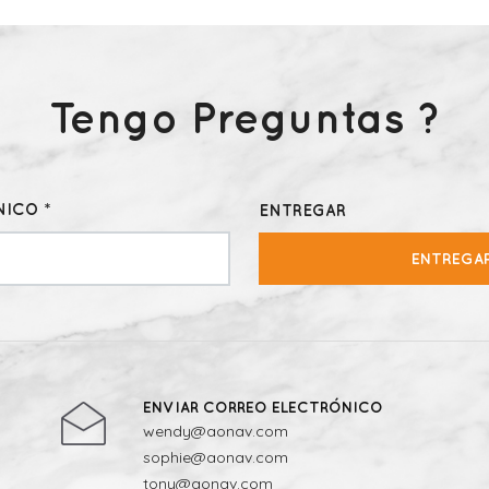
Tengo Preguntas ?
ICO *
ENTREGAR
ENTREGA
ENVIAR CORREO ELECTRÓNICO
wendy@aonav.com
sophie@aonav.com
tony@aonav.com