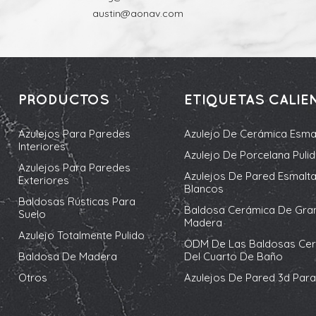
austin@aonav.com
PRODUCTOS
ETIQUETAS CALIE
Azulejos Para Paredes
Azulejo De Cerámica Esma
Interiores
Azulejo De Porcelana Puli
Azulejos Para Paredes
Azulejos De Pared Esmalt
Exteriores
Blancos
Baldosas Rústicas Para
Baldosa Cerámica De Gra
Suelo
Madera
Azulejo Totalmente Pulido
ODM De Las Baldosas Ce
Baldosa De Madera
Del Cuarto De Baño
Otros
Azulejos De Pared 3d Para