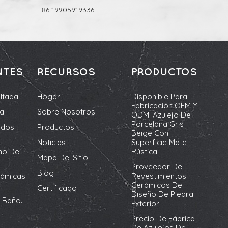
+86-19905919336
NTES
RECURSOS
PRODUCTOS
ltada
Hogar
Disponible Para
Fabricación OEM Y
da
Sobre Nosotros
ODM. Azulejo De
Porcelana Gris
ados
Productos
Beige Con
Noticias
Superficie Mate
no De
Rústica.
Mapa Del Sitio
Proveedor De
Blog
rámicas
Revestimientos
Cerámicos De
Certificado
Diseño De Piedra
 Baño.
Exterior.
Precio De Fábrica
De Azulejos De