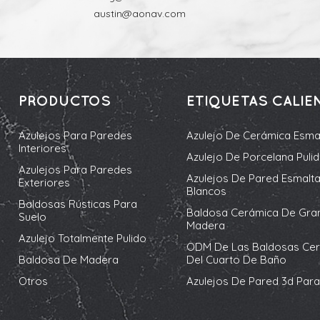
austin@aonav.com
PRODUCTOS
ETIQUETAS CALIE
Azulejos Para Paredes
Azulejo De Cerámica Esma
Interiores
Azulejo De Porcelana Puli
Azulejos Para Paredes
Azulejos De Pared Esmalt
Exteriores
Blancos
Baldosas Rústicas Para
Baldosa Cerámica De Gra
Suelo
Madera
Azulejo Totalmente Pulido
ODM De Las Baldosas Ce
Baldosa De Madera
Del Cuarto De Baño
Otros
Azulejos De Pared 3d Para