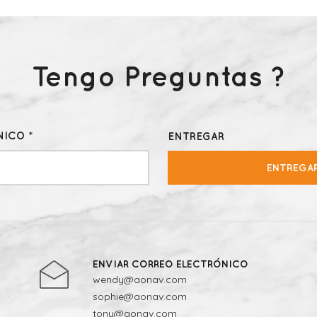
Tengo Preguntas ?
ICO *
ENTREGAR
ENTREGA
ENVIAR CORREO ELECTRÓNICO
wendy@aonav.com
sophie@aonav.com
tony@aonav.com