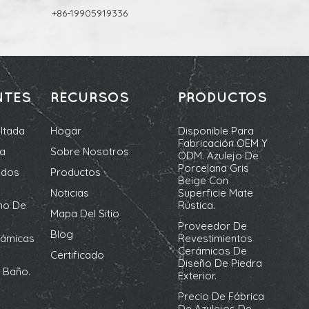
+86-19905919336
NTES
RECURSOS
PRODUCTOS
ltada
Hogar
Disponible Para
Fabricación OEM Y
da
Sobre Nosotros
ODM. Azulejo De
Porcelana Gris
ados
Productos
Beige Con
Noticias
Superficie Mate
no De
Rústica.
Mapa Del Sitio
Proveedor De
Blog
rámicas
Revestimientos
Cerámicos De
Certificado
Diseño De Piedra
 Baño.
Exterior.
Precio De Fábrica
De Azulejos De