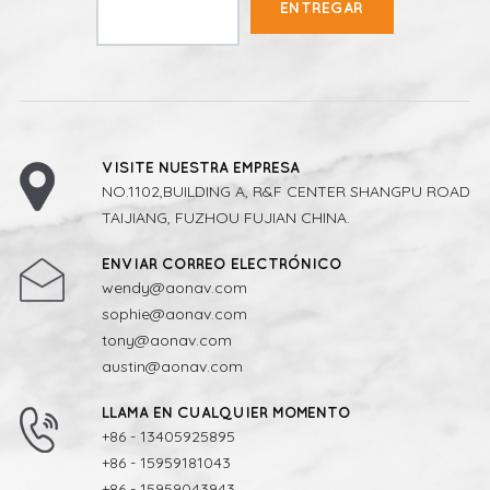
ENTREGAR
VISITE NUESTRA EMPRESA
NO.1102,BUILDING A, R&F CENTER SHANGPU ROAD
TAIJIANG, FUZHOU FUJIAN CHINA.
ENVIAR CORREO ELECTRÓNICO
wendy@aonav.com
sophie@aonav.com
tony@aonav.com
austin@aonav.com
LLAMA EN CUALQUIER MOMENTO
+86 - 13405925895
+86 - 15959181043
+86 - 15959043943