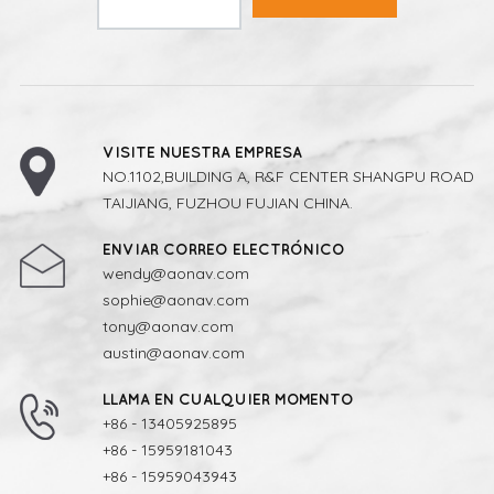
VISITE NUESTRA EMPRESA
NO.1102,BUILDING A, R&F CENTER SHANGPU ROAD
TAIJIANG, FUZHOU FUJIAN CHINA.
ENVIAR CORREO ELECTRÓNICO
wendy@aonav.com
sophie@aonav.com
tony@aonav.com
austin@aonav.com
LLAMA EN CUALQUIER MOMENTO
+86 - 13405925895
+86 - 15959181043
+86 - 15959043943