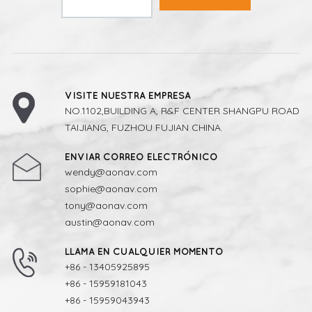
VISITE NUESTRA EMPRESA
NO.1102,BUILDING A, R&F CENTER SHANGPU ROAD
TAIJIANG, FUZHOU FUJIAN CHINA.
ENVIAR CORREO ELECTRÓNICO
wendy@aonav.com
sophie@aonav.com
tony@aonav.com
austin@aonav.com
LLAMA EN CUALQUIER MOMENTO
+86 - 13405925895
+86 - 15959181043
+86 - 15959043943