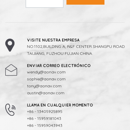
VISITE NUESTRA EMPRESA
NO.1102,BUILDING A, R&F CENTER SHANGPU ROAD
TAIJIANG, FUZHOU FUJIAN CHINA.
ENVIAR CORREO ELECTRÓNICO
wendy@aonav.com
sophie@aonav.com
tony@aonav.com
austin@aonav.com
LLAMA EN CUALQUIER MOMENTO
+86 - 13405925895
+86 - 15959181043
+86 - 15959043943