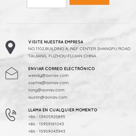
VISITE NUESTRA EMPRESA
NO.1102,BUILDING A, R&F CENTER SHANGPU ROAD
TAIJIANG, FUZHOU FUJIAN CHINA.
ENVIAR CORREO ELECTRÓNICO
wendy@aonav.com
sophie@aonav.com
tony@aonav.com
austin@aonav.com
LLAMA EN CUALQUIER MOMENTO
+86 - 13405925895
+86 - 15959181043
+86 - 15959043943