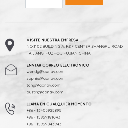
VISITE NUESTRA EMPRESA
NO.1102,BUILDING A, R&F CENTER SHANGPU ROAD
TAIJIANG, FUZHOU FUJIAN CHINA.
ENVIAR CORREO ELECTRÓNICO
wendy@aonav.com
sophie@aonav.com
tony@aonav.com
austin@aonav.com
LLAMA EN CUALQUIER MOMENTO
+86 - 13405925895
+86 - 15959181043
+86 - 15959043943