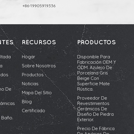
+86-19905919336
NTES
RECURSOS
PRODUCTOS
ltada
Hogar
Disponible Para
Fabricación OEM Y
da
Sobre Nosotros
ODM. Azulejo De
Porcelana Gris
ados
Productos
Beige Con
Noticias
Superficie Mate
no De
Rústica.
Mapa Del Sitio
Proveedor De
Blog
rámicas
Revestimientos
Cerámicos De
Certificado
Diseño De Piedra
 Baño.
Exterior.
Precio De Fábrica
De Azulejos De