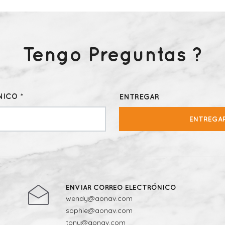
Tengo Preguntas ?
ICO *
ENTREGAR
ENTREGA
ENVIAR CORREO ELECTRÓNICO
wendy@aonav.com
sophie@aonav.com
tony@aonav.com