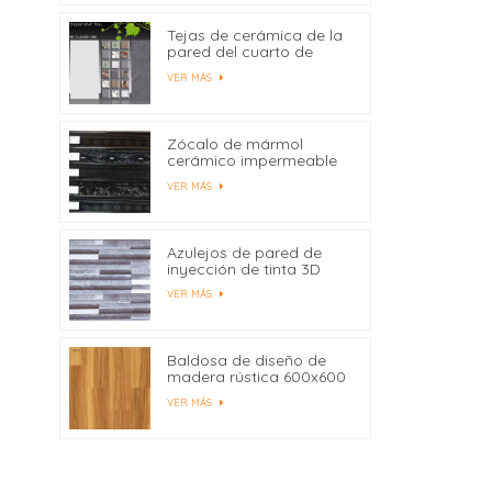
Tejas de cerámica de la
pared del cuarto de
baño de la impresión del
VER MÁS
chorro de tinta de
300X600 milímetro
Digitaces modificadas
para requisitos
Zócalo de mármol
particulares
cerámico impermeable
450x80
VER MÁS
Azulejos de pared de
inyección de tinta 3D
para azulejos de pared
VER MÁS
interior al por mayor
Baldosa de diseño de
madera rústica 600x600
Fabricantes China
VER MÁS