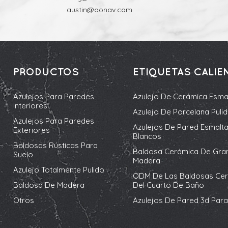
austin@aonav.com
PRODUCTOS
ETIQUETAS CALIE
Azulejos Para Paredes
Azulejo De Cerámica Esma
Interiores
Azulejo De Porcelana Puli
Azulejos Para Paredes
Azulejos De Pared Esmalt
Exteriores
Blancos
Baldosas Rústicas Para
Baldosa Cerámica De Gra
Suelo
Madera
Azulejo Totalmente Pulido
ODM De Las Baldosas Ce
Baldosa De Madera
Del Cuarto De Baño
Otros
Azulejos De Pared 3d Para