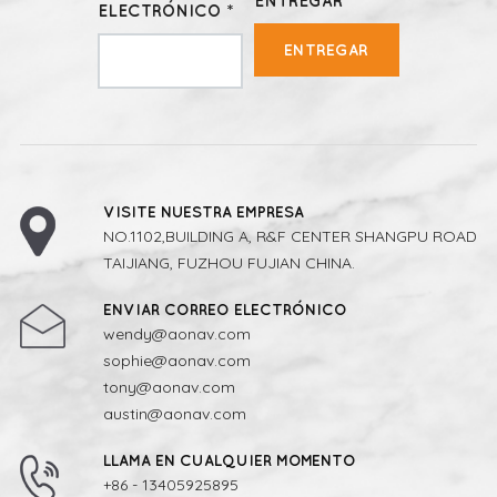
ENTREGAR
ELECTRÓNICO *
ENTREGAR
VISITE NUESTRA EMPRESA
NO.1102,BUILDING A, R&F CENTER SHANGPU ROAD
TAIJIANG, FUZHOU FUJIAN CHINA.
ENVIAR CORREO ELECTRÓNICO
wendy@aonav.com
sophie@aonav.com
tony@aonav.com
austin@aonav.com
LLAMA EN CUALQUIER MOMENTO
+86 - 13405925895