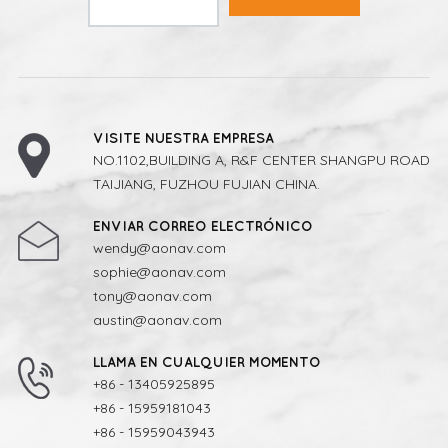
VISITE NUESTRA EMPRESA
NO.1102,BUILDING A, R&F CENTER SHANGPU ROAD
TAIJIANG, FUZHOU FUJIAN CHINA.
ENVIAR CORREO ELECTRÓNICO
wendy@aonav.com
sophie@aonav.com
tony@aonav.com
austin@aonav.com
LLAMA EN CUALQUIER MOMENTO
+86 - 13405925895
+86 - 15959181043
+86 - 15959043943