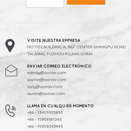
VISITE NUESTRA EMPRESA
NO.1102,BUILDING A, R&F CENTER SHANGPU ROAD
TAIJIANG, FUZHOU FUJIAN CHINA.
ENVIAR CORREO ELECTRÓNICO
wendy@aonav.com
sophie@aonav.com
tony@aonav.com
austin@aonav.com
LLAMA EN CUALQUIER MOMENTO
+86 - 13405925895
+86 - 15959181043
+86 - 15959043943