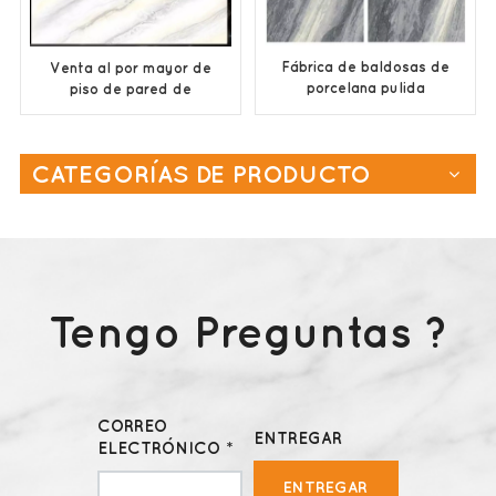
Fábrica de baldosas de
Venta al por mayor de
porcelana pulida
piso de pared de
600x1200 en China
azulejo de gran
tamaño de cerámica
esmaltada de China
CATEGORÍAS DE PRODUCTO
Tengo Preguntas ?
CORREO
ENTREGAR
ELECTRÓNICO *
ENTREGAR