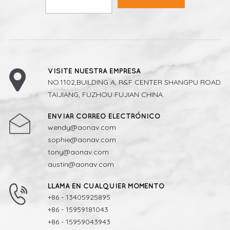
VISITE NUESTRA EMPRESA
NO.1102,BUILDING A, R&F CENTER SHANGPU ROAD
TAIJIANG, FUZHOU FUJIAN CHINA.
ENVIAR CORREO ELECTRÓNICO
wendy@aonav.com
sophie@aonav.com
tony@aonav.com
austin@aonav.com
LLAMA EN CUALQUIER MOMENTO
+86 - 13405925895
+86 - 15959181043
+86 - 15959043943