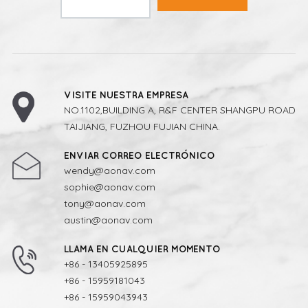
VISITE NUESTRA EMPRESA
NO.1102,BUILDING A, R&F CENTER SHANGPU ROAD
TAIJIANG, FUZHOU FUJIAN CHINA.
ENVIAR CORREO ELECTRÓNICO
wendy@aonav.com
sophie@aonav.com
tony@aonav.com
austin@aonav.com
LLAMA EN CUALQUIER MOMENTO
+86 - 13405925895
+86 - 15959181043
+86 - 15959043943