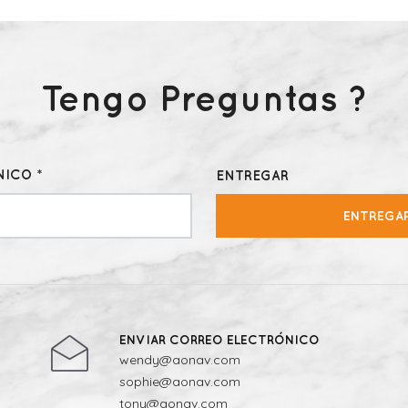
Tengo Preguntas ?
ICO *
ENTREGAR
ENTREGA
ENVIAR CORREO ELECTRÓNICO
wendy@aonav.com
sophie@aonav.com
tony@aonav.com