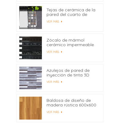
Tejas de cerámica de la
pared del cuarto de
baño de la impresión del
VER MÁS
chorro de tinta de
300X600 milímetro
Digitaces modificadas
para requisitos
Zócalo de mármol
particulares
cerámico impermeable
450x80
VER MÁS
Azulejos de pared de
inyección de tinta 3D
para azulejos de pared
VER MÁS
interior al por mayor
Baldosa de diseño de
madera rústica 600x600
Fabricantes China
VER MÁS