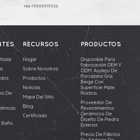
+86-19905919336
NTES
RECURSOS
PRODUCTOS
ltada
Hogar
Disponible Para
Fabricación OEM Y
da
Sobre Nosotros
ODM. Azulejo De
Porcelana Gris
ados
Productos
Beige Con
Noticias
Superficie Mate
no De
Rústica.
Mapa Del Sitio
Proveedor De
Blog
rámicas
Revestimientos
Cerámicos De
Certificado
Diseño De Piedra
 Baño.
Exterior.
Precio De Fábrica
De Azulejos De