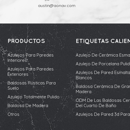
austin@aonav.com
PRODUCTOS
ETIQUETAS CALIE
Azulejos Para Paredes
Azulejo De Cerámica Esma
Interiores
Azulejo De Porcelana Puli
Azulejos Para Paredes
Azulejos De Pared Esmalt
Exteriores
Blancos
Baldosas Rústicas Para
Baldosa Cerámica De Gra
Suelo
Madera
Azulejo Totalmente Pulido
ODM De Las Baldosas Ce
Baldosa De Madera
Del Cuarto De Baño
Otros
Azulejos De Pared 3d Para