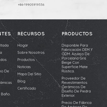
+86-19905919336
NTES
RECURSOS
PRODUCTOS
ltada
Hogar
Disponible Para
Fabricación OEM Y
da
Sobre Nosotros
ODM. Azulejo De
Porcelana Gris
ados
Productos
Beige Con
Noticias
Superficie Mate
no De
Rústica.
Mapa Del Sitio
Proveedor De
Blog
rámicas
Revestimientos
Cerámicos De
Certificado
Diseño De Piedra
 Baño.
Exterior.
Precio De Fábrica
De Azulejos De