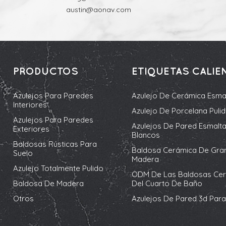
austin@aonav.com
PRODUCTOS
ETIQUETAS CALIE
Azulejos Para Paredes
Azulejo De Cerámica Esma
Interiores
Azulejo De Porcelana Puli
Azulejos Para Paredes
Azulejos De Pared Esmalt
Exteriores
Blancos
Baldosas Rústicas Para
Baldosa Cerámica De Gra
Suelo
Madera
Azulejo Totalmente Pulido
ODM De Las Baldosas Ce
Baldosa De Madera
Del Cuarto De Baño
Otros
Azulejos De Pared 3d Para