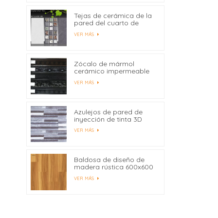
Tejas de cerámica de la
pared del cuarto de
baño de la impresión del
VER MÁS
chorro de tinta de
300X600 milímetro
Digitaces modificadas
para requisitos
Zócalo de mármol
particulares
cerámico impermeable
450x80
VER MÁS
Azulejos de pared de
inyección de tinta 3D
para azulejos de pared
VER MÁS
interior al por mayor
Baldosa de diseño de
madera rústica 600x600
Fabricantes China
VER MÁS