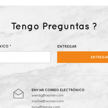
Tengo Preguntas ?
ICO *
ENTREGAR
ENTREGA
ENVIAR CORREO ELECTRÓNICO
wendy@aonav.com
sophie@aonav.com
tony@aonav.com