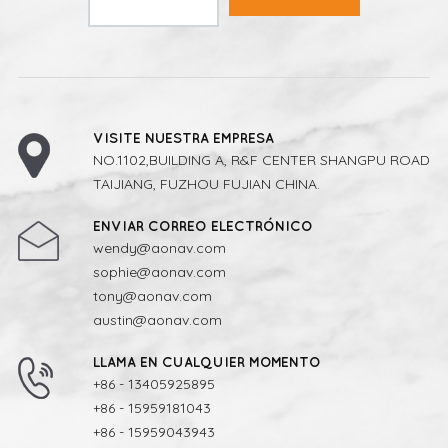
VISITE NUESTRA EMPRESA
NO.1102,BUILDING A, R&F CENTER SHANGPU ROAD
TAIJIANG, FUZHOU FUJIAN CHINA.
ENVIAR CORREO ELECTRÓNICO
wendy@aonav.com
sophie@aonav.com
tony@aonav.com
austin@aonav.com
LLAMA EN CUALQUIER MOMENTO
+86 - 13405925895
+86 - 15959181043
+86 - 15959043943