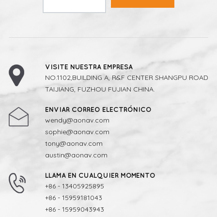
VISITE NUESTRA EMPRESA
NO.1102,BUILDING A, R&F CENTER SHANGPU ROAD
TAIJIANG, FUZHOU FUJIAN CHINA.
ENVIAR CORREO ELECTRÓNICO
wendy@aonav.com
sophie@aonav.com
tony@aonav.com
austin@aonav.com
LLAMA EN CUALQUIER MOMENTO
+86 - 13405925895
+86 - 15959181043
+86 - 15959043943