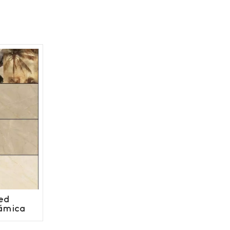
red
ámica
baño