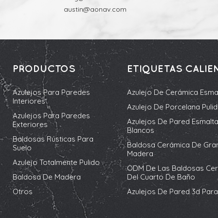
austin@aonav.com
PRODUCTOS
ETIQUETAS CALIE
Azulejos Para Paredes
Azulejo De Cerámica Esma
Interiores
Azulejo De Porcelana Puli
Azulejos Para Paredes
Azulejos De Pared Esmalt
Exteriores
Blancos
Baldosas Rústicas Para
Baldosa Cerámica De Gra
Suelo
Madera
Azulejo Totalmente Pulido
ODM De Las Baldosas Ce
Baldosa De Madera
Del Cuarto De Baño
Otros
Azulejos De Pared 3d Para