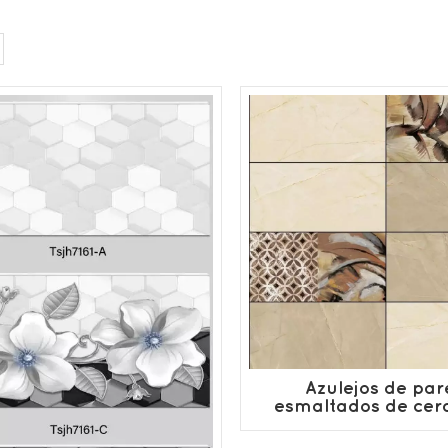
Azulejos de pa
esmaltados de cer
OEM y ODM para 