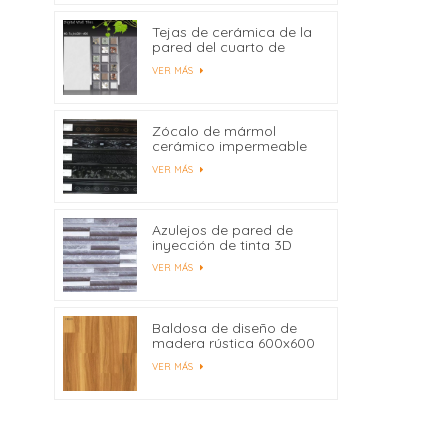
Tejas de cerámica de la
pared del cuarto de
baño de la impresión del
VER MÁS
chorro de tinta de
300X600 milímetro
Digitaces modificadas
para requisitos
Zócalo de mármol
particulares
cerámico impermeable
450x80
VER MÁS
Azulejos de pared de
inyección de tinta 3D
para azulejos de pared
VER MÁS
interior al por mayor
Baldosa de diseño de
madera rústica 600x600
Fabricantes China
VER MÁS