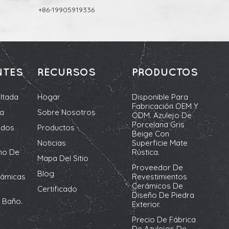
+86-19905919336
NTES
RECURSOS
PRODUCTOS
ltada
Hogar
Disponible Para
Fabricación OEM Y
da
Sobre Nosotros
ODM. Azulejo De
Porcelana Gris
ados
Productos
Beige Con
Noticias
Superficie Mate
no De
Rústica.
Mapa Del Sitio
Proveedor De
Blog
rámicas
Revestimientos
Cerámicos De
Certificado
Diseño De Piedra
 Baño.
Exterior.
Precio De Fábrica
De Azulejos De