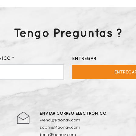
Tengo Preguntas ?
ICO *
ENTREGAR
ENTREGA
ENVIAR CORREO ELECTRÓNICO
wendy@aonav.com
sophie@aonav.com
tony@aonav.com