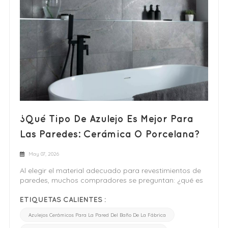
¿Qué Tipo De Azulejo Es Mejor Para
Las Paredes: Cerámica O Porcelana?
May 07, 2026
Al elegir el material adecuado para revestimientos de
paredes, muchos compradores se preguntan: ¿qué es
mejor, la cerámica o la porcelana? Ambos materiales
se utilizan ampliamente en el diseño de interiores,
ETIQUETAS CALIENTES :
especialmente en cocinas y baños, pero difieren en
Azulejos Cerámicos Para La Pared Del Baño De La Fábrica
rendimiento, apariencia y precio. Comprender estas