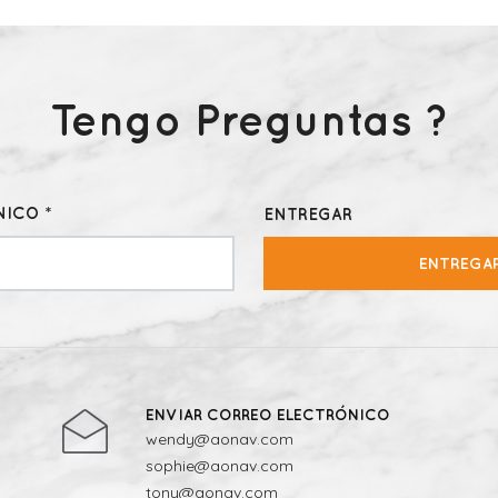
Tengo Preguntas ?
ICO *
ENTREGAR
ENTREGA
ENVIAR CORREO ELECTRÓNICO
wendy@aonav.com
sophie@aonav.com
tony@aonav.com