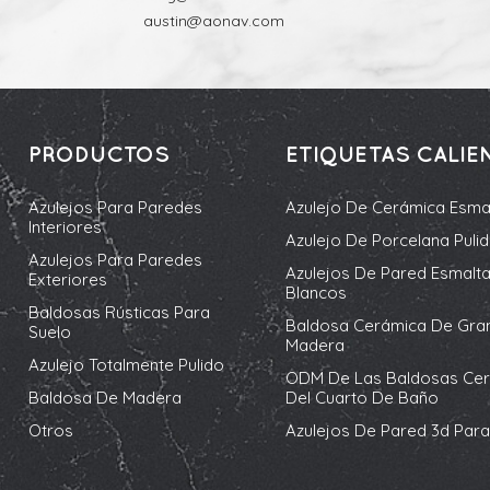
austin@aonav.com
PRODUCTOS
ETIQUETAS CALIE
Azulejos Para Paredes
Azulejo De Cerámica Esma
Interiores
Azulejo De Porcelana Puli
Azulejos Para Paredes
Azulejos De Pared Esmalt
Exteriores
Blancos
Baldosas Rústicas Para
Baldosa Cerámica De Gra
Suelo
Madera
Azulejo Totalmente Pulido
ODM De Las Baldosas Ce
Baldosa De Madera
Del Cuarto De Baño
Otros
Azulejos De Pared 3d Para