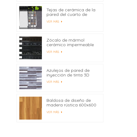
Tejas de cerámica de la
pared del cuarto de
baño de la impresión del
VER MÁS
chorro de tinta de
300X600 milímetro
Digitaces modificadas
para requisitos
Zócalo de mármol
particulares
cerámico impermeable
450x80
VER MÁS
Azulejos de pared de
inyección de tinta 3D
para azulejos de pared
VER MÁS
interior al por mayor
Baldosa de diseño de
madera rústica 600x600
Fabricantes China
VER MÁS