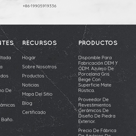
+86-19905919336
NTES
RECURSOS
PRODUCTOS
ltada
Hogar
Disponible Para
Fabricación OEM Y
da
Sobre Nosotros
ODM. Azulejo De
Porcelana Gris
ados
Productos
Beige Con
Noticias
Superficie Mate
no De
Rústica.
Mapa Del Sitio
Proveedor De
Blog
rámicas
Revestimientos
Cerámicos De
Certificado
Diseño De Piedra
 Baño.
Exterior.
Precio De Fábrica
De Azulejos De