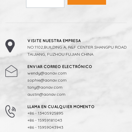
VISITE NUESTRA EMPRESA
NO.1102,BUILDING A, R&F CENTER SHANGPU ROAD
TAIJIANG, FUZHOU FUJIAN CHINA.
ENVIAR CORREO ELECTRÓNICO
wendy@aonav.com
sophie@aonav.com
tony@aonav.com
austin@aonav.com
LLAMA EN CUALQUIER MOMENTO
+86 - 13405925895
+86 - 15959181043
+86 - 15959043943