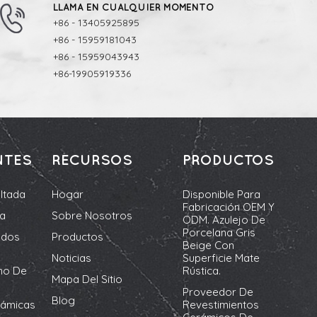
LLAMA EN CUALQUIER MOMENTO
+86 - 13405925895
+86 - 15959181043
+86 - 15959043943
+86-19905919336
NTES
RECURSOS
PRODUCTOS
ltada
Hogar
Disponible Para
Fabricación OEM Y
da
Sobre Nosotros
ODM. Azulejo De
Porcelana Gris
ados
Productos
Beige Con
Noticias
Superficie Mate
no De
Rústica.
Mapa Del Sitio
Proveedor De
Blog
rámicas
Revestimientos