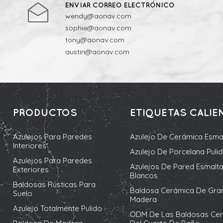
ENVIAR CORREO ELECTRÓNICO
wendy@aonav.com
sophie@aonav.com
tony@aonav.com
austin@aonav.com
PRODUCTOS
ETIQUETAS CALIE
Azulejos Para Paredes
Azulejo De Cerámica Esma
Interiores
Azulejo De Porcelana Puli
Azulejos Para Paredes
Azulejos De Pared Esmalt
Exteriores
Blancos
Baldosas Rústicas Para
Baldosa Cerámica De Gra
Suelo
Madera
Azulejo Totalmente Pulido
ODM De Las Baldosas Ce