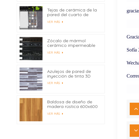
Tejas de cerámica de la
gracia
pared del cuarto de
baño de la impresión del
VER MÁS
chorro de tinta de
300X600 milímetro
Digitaces modificadas
Graci
para requisitos
Zócalo de mármol
particulares
cerámico impermeable
450x80
Sofía
VER MÁS
Wecha
Azulejos de pared de
inyección de tinta 3D
Correo
para azulejos de pared
VER MÁS
interior al por mayor
Baldosa de diseño de
madera rústica 600x600
Fabricantes China
VER MÁS