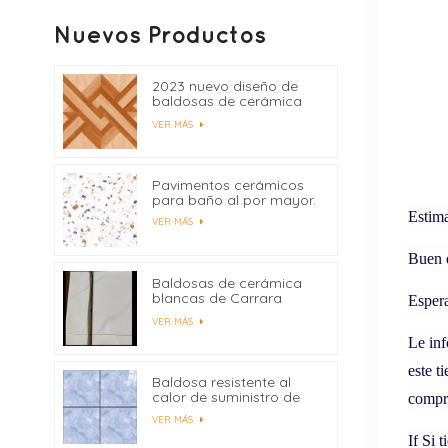
Nuevos Productos
2023 nuevo diseño de
baldosas de cerámica
400x400
VER MÁS
Pavimentos cerámicos
para baño al por mayor.
Estim
VER MÁS
Buen 
Baldosas de cerámica
blancas de Carrara
Espera
precio de fábrica de
VER MÁS
China
Le inf
este t
Baldosa resistente al
calor de suministro de
compr
fábrica 600x600
VER MÁS
If
Si t