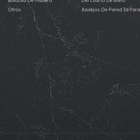
Baldosa De Madera
Del Cuarto De Baño
Otros
Azulejos De Pared 3d Para