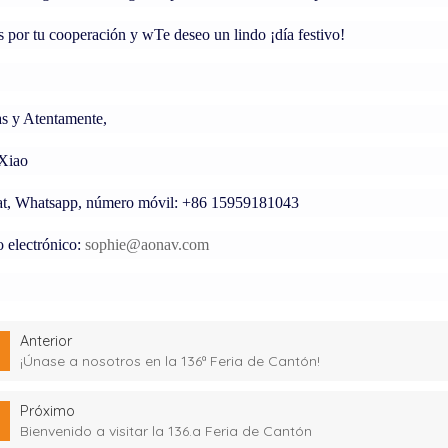
s por tu
cooperación y w
Te deseo un
lindo
¡día festivo!
as y
Atentamente,
 Xiao
t, Whatsapp, número móvil: +86 15959181043
 electrónico:
sophie@aonav.com
Anterior
¡Únase a nosotros en la 136ª Feria de Cantón!
Próximo
Bienvenido a visitar la 136.a Feria de Cantón