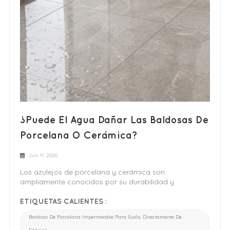
¿Puede El Agua Dañar Las Baldosas De
Porcelana O Cerámica?
Jun 11, 2026
Los azulejos de porcelana y cerámica son
ampliamente conocidos por su durabilidad y
resistencia a la humedad, lo que los convierte en una
opción popular para cocinas, baños y espacios
ETIQUETAS CALIENTES :
comerciales. Sin embargo, una pregunta frecuente
Baldosa De Porcelana Impermeable Para Suelo, Directamente De
entre propietarios y compradores es: ¿puede el agua