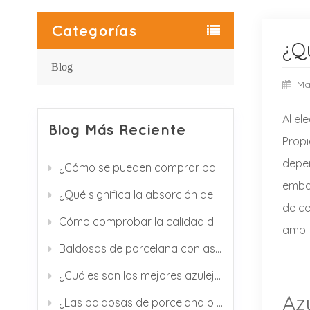
Categorías
¿Q
Blog
Ma
Al el
Blog Más Reciente
Propi
depen
¿Cómo se pueden comprar baldosas de porcelana de China?
embar
¿Qué significa la absorción de agua en las baldosas de porcelana?
de ce
Cómo comprobar la calidad de las baldosas de porcelana antes de importarlas
ampli
Baldosas de porcelana con aspecto de mármol: ¿Por qué son populares en proyectos de interiorismo modernos?
¿Cuáles son los mejores azulejos para el suelo del vestíbulo de un hotel?
Az
¿Las baldosas de porcelana o cerámica se agrietan con facilidad?