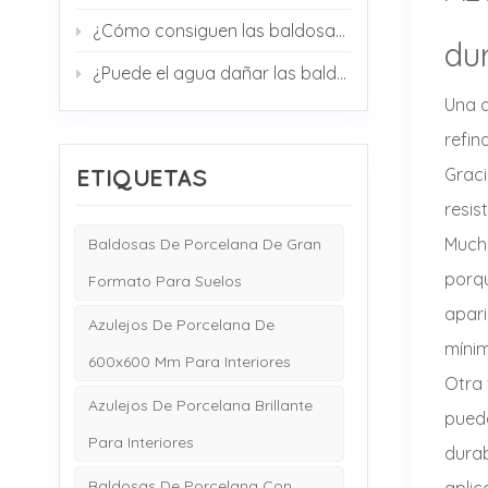
¿Cómo consiguen las baldosas su efecto antideslizante?
du
¿Puede el agua dañar las baldosas de porcelana o cerámica?
Una d
refin
ETIQUETAS
Graci
resis
Mucho
Baldosas De Porcelana De Gran
porqu
Formato Para Suelos
apari
Azulejos De Porcelana De
mínim
600x600 Mm Para Interiores
Otra
Azulejos De Porcelana Brillante
puede
Para Interiores
durab
Baldosas De Porcelana Con