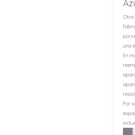
Az
Otra 
fabri
porc
una e
En mu
reemp
apari
apari
resis
Por s
espac
inclu