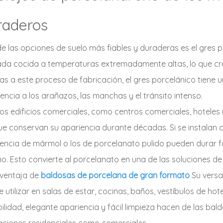
raderos
e las opciones de suelo más fiables y duraderas es el gres po
ada cocida a temperaturas extremadamente altas, lo que cr
as a este proceso de fabricación, el gres porcelánico tiene
tencia a los arañazos, las manchas y el tránsito intenso.
s edificios comerciales, como centros comerciales, hoteles 
e conservan su apariencia durante décadas. Si se instalan 
encia de mármol o los de porcelanato pulido pueden durar 
o. Esto convierte al porcelanato en una de las soluciones de
 ventaja de
baldosas de porcelana de gran formato
Su versat
 utilizar en salas de estar, cocinas, baños, vestíbulos de ho
ilidad, elegante apariencia y fácil limpieza hacen de las ba