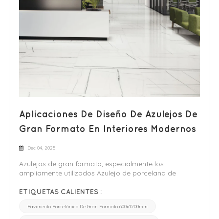
Aplicaciones De Diseño De Azulejos De
Gran Formato En Interiores Modernos
Dec 04, 2025
Azulejos de gran formato, especialmente los
ampliamente utilizados Azulejo de porcelana de
600×1200 mmSe han convertido en un material
emblemático del diseño de interiores contemporáneo.
ETIQUETAS CALIENTES :
Su aspecto limpio, su gran impacto visual y su
Pavimento Porcelánico De Gran Formato 600x1200mm
versatilidad de uso los hacen ideales para una amplia